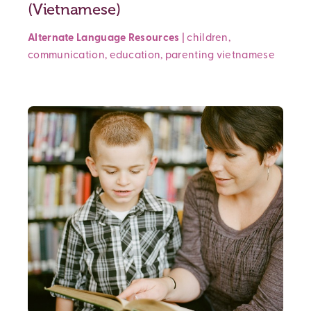
(Vietnamese)
Alternate Language Resources
|
children
,
communication
,
education
,
parenting
vietnamese