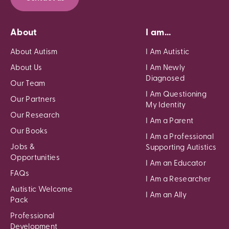
About
I am...
About Autism
I Am Autistic
About Us
I Am Newly
Diagnosed
Our Team
I Am Questioning
Our Partners
My Identity
Our Research
I Am a Parent
Our Books
I Am a Professional
Jobs &
Supporting Autistics
Opportunities
I Am an Educator
FAQs
I Am a Researcher
Autistic Welcome
I Am an Ally
Pack
Professional
Development