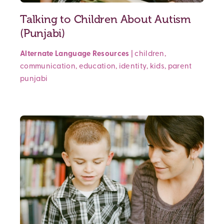
Talking to Children About Autism
(Punjabi)
Alternate Language Resources
|
children
,
communication
,
education
,
identity
,
kids
,
parent
punjabi